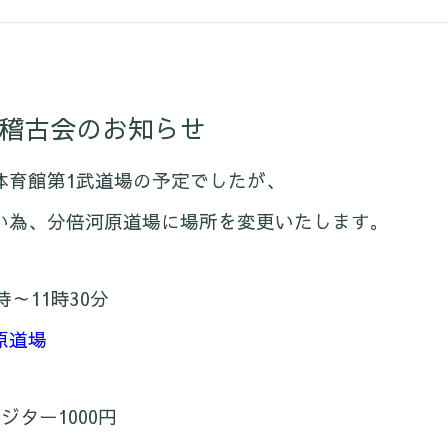
同稽古会のお知らせ
体育館第1武道場の予定でしたが、
い為、分倍河原道場に場所を変更いたします。
～11時30分
原道場
ター1000円