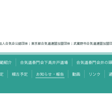
18 公益財団法人合気会公認団体：東京都合気道連盟加盟団体：武蔵野市合気道連盟加盟
範紹介
合気道泰門会下高井戸道場
合気道泰門会井の
定
稽古予定
お知らせ・報告
動画
リンク